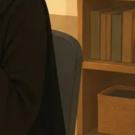
أرسل لي الملف، فضلاً.
←
صُنع في
Nashra